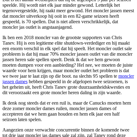
speelde. Hij wordt niet elk jaar minder gewond. Letterlijk het
tegenovergestelde, hij raakt meer gewond. Het moncler jassen meest
dat moncler uitverkoop hij ooit in een 82-game seizoen heeft
gespeeld, is 70 spellen. Dat is niet alleen verschrikkelijk, dat
moncler jas outlet is angstaanjagend.
Ik ben een 2018 moncler van de grootste supporters van Chris
Tanev. Hij is een legitieme elite shutdown-verdediger en hij maakt
een enorm verschil in elk spel dat hij speelt. Het moncler outlet sale
probleem is dat hij maar 70% moncler jassen outlet van die moncler
jassen heren sale spellen speelt. Denk ik dat we hem gewoon
moeten dumpen voor een aanbieding? Hel nee, we moeten de juiste
waarde voor hem krijgen, maar moncler outlet het probleem is dat
we twee jaar te laat zijn op die boot. na slechts 95 spellen te
moncler
jassen dames
hebben gespeeld in de afgelopen twee seizoenen, is
het geheim uit, heeft Chris Tanev grote duurzaamheidskwesties en
dit veroorzaakt een grote moncler heren daling in zijn waarde.
Ik denk nog steeds dat er een ruil is, maar de Canucks moeten hem
deze zomer moncler dames ruilen, moncler jassen dames of
accepteren dat we hem gaan houden en hem elk jaar een half
seizoen laten spelen.
Aangezien onze verwachte concurrentie binnen de komende twee
tot drie jaar moncler jas dames sale zal zijn, zal Tanev rond deze