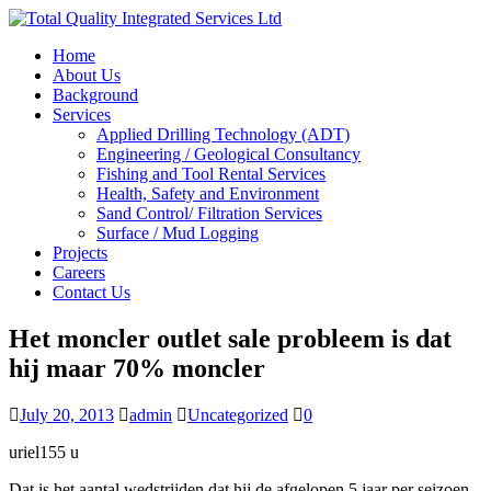
Home
About Us
Background
Services
Applied Drilling Technology (ADT)
Engineering / Geological Consultancy
Fishing and Tool Rental Services
Health, Safety and Environment
Sand Control/ Filtration Services
Surface / Mud Logging
Projects
Careers
Contact Us
Het moncler outlet sale probleem is dat
hij maar 70% moncler
July 20, 2013
admin
Uncategorized
0
uriel155 u
Dat is het aantal wedstrijden dat hij de afgelopen 5 jaar per seizoen