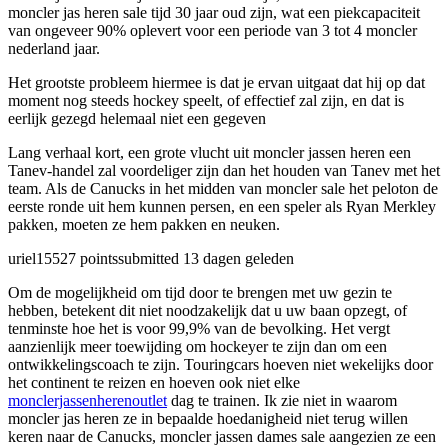
moncler jas heren sale tijd 30 jaar oud zijn, wat een piekcapaciteit
van ongeveer 90% oplevert voor een periode van 3 tot 4 moncler
nederland jaar.
Het grootste probleem hiermee is dat je ervan uitgaat dat hij op dat
moment nog steeds hockey speelt, of effectief zal zijn, en dat is
eerlijk gezegd helemaal niet een gegeven
Lang verhaal kort, een grote vlucht uit moncler jassen heren een
Tanev-handel zal voordeliger zijn dan het houden van Tanev met het
team. Als de Canucks in het midden van moncler sale het peloton de
eerste ronde uit hem kunnen persen, en een speler als Ryan Merkley
pakken, moeten ze hem pakken en neuken.
uriel15527 pointssubmitted 13 dagen geleden
Om de mogelijkheid om tijd door te brengen met uw gezin te
hebben, betekent dit niet noodzakelijk dat u uw baan opzegt, of
tenminste hoe het is voor 99,9% van de bevolking. Het vergt
aanzienlijk meer toewijding om hockeyer te zijn dan om een ​​
ontwikkelingscoach te zijn. Touringcars hoeven niet wekelijks door
het continent te reizen en hoeven ook niet elke
monclerjassenherenoutlet
dag te trainen. Ik zie niet in waarom
moncler jas heren ze in bepaalde hoedanigheid niet terug willen
keren naar de Canucks, moncler jassen dames sale aangezien ze een