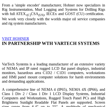
From a 'simple encoder' manufacturer, Hohner now specializes in
Rig Instrumentation, Mud Logging and Systems for Drilling Rigs
with full ATEX,
CSA
, IECEx and GOST (CU) certification.
(C)
(US)
We work very closely with the worlds major oil service companies
and rig system manufacturers.
VISIT HOHNER
IN PARTNERSHIP WTH VARTECH SYSTEMS
VarTech Systems is a leading manufacturer of an extensive variety
of NEMA and IP rated rugged LCD flat panel displays, industrial
monitors, hazardous area C1D2 / C1D1 computers, workstations
and HMI panel mount computer solutions for harsh environments
and demanding applications.
A comprehensive line of NEMA 4 (IP65), NEMA 4X (IP66), and
Class 1 Div 2 / Class 1 Div 1 LCD Display Systems, Industrial
Computers and Workstations, Rugged Touch Panel PCs and High
Brightness Sunlight Readable Flat Panels are supported. Screen
sizes range from 6.4" up to 55". A multitude of mechanical