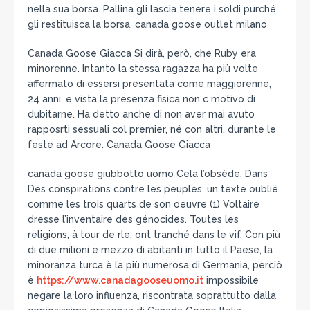
nella sua borsa. Pallina gli lascia tenere i soldi purché
gli restituisca la borsa. canada goose outlet milano
Canada Goose Giacca Si dirà, però, che Ruby era
minorenne. Intanto la stessa ragazza ha più volte
affermato di essersi presentata come maggiorenne,
24 anni, e vista la presenza fisica non c motivo di
dubitarne. Ha detto anche di non aver mai avuto
rapposrti sessuali col premier, né con altri, durante le
feste ad Arcore. Canada Goose Giacca
canada goose giubbotto uomo Cela l’obsède. Dans
Des conspirations contre les peuples, un texte oublié
comme les trois quarts de son oeuvre (1) Voltaire
dresse l’inventaire des génocides. Toutes les
religions, à tour de rle, ont tranché dans le vif. Con più
di due milioni e mezzo di abitanti in tutto il Paese, la
minoranza turca è la più numerosa di Germania, perciò
è
https://www.canadagooseuomo.it
impossibile
negare la loro influenza, riscontrata soprattutto dalla