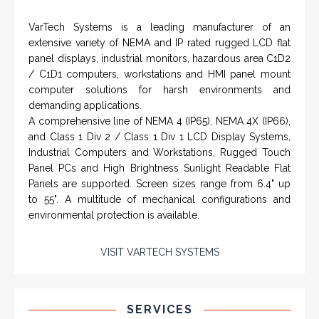
NAMFPX encoder Series
From a 'simple encoder' manufacturer, Hohner now
specializes in Rig Instrumentation, Mud Logging and
Systems for Drilling Rigs with full ATEX,
CSA
, IECEx
(C)
(US)
and GOST (CU) certification. We work very closely with
the worlds major oil service companies and rig system
manufacturers.
VISIT HOHNER
IN PARTNERSHIP WTH VARTECH
SYSTEMS