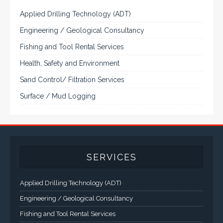
Rugged industrial LCD monitors and display
systems, panel PC, IP and NEMA rated
computers and workstations, CRT displays
and flat panel industrial monitor designs to
fit a variety of applications
VarTech Systems is a leading manufacturer of an
extensive variety of NEMA and IP rated rugged LCD flat
panel displays, industrial monitors, hazardous area C1D2
/ C1D1 computers, workstations and HMI panel mount
computer solutions for harsh environments and
demanding applications.
A comprehensive line of NEMA 4 (IP65), NEMA 4X (IP66),
and Class 1 Div 2 / Class 1 Div 1 LCD Display Systems,
Industrial Computers and Workstations, Rugged Touch
Panel PCs and High Brightness Sunlight Readable Flat
Panels are supported. Screen sizes range from 6.4" up
to 55". A multitude of mechanical configurations and
environmental protection is available.