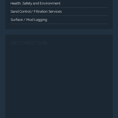
VISIT VARTECH SYSTEMS
SERVICES
Applied Drilling Technology (ADT)
Engineering / Geological Consultancy
Fishing and Tool Rental Services
Health, Safety and Environment
Sand Control/ Filtration Services
Surface / Mud Logging