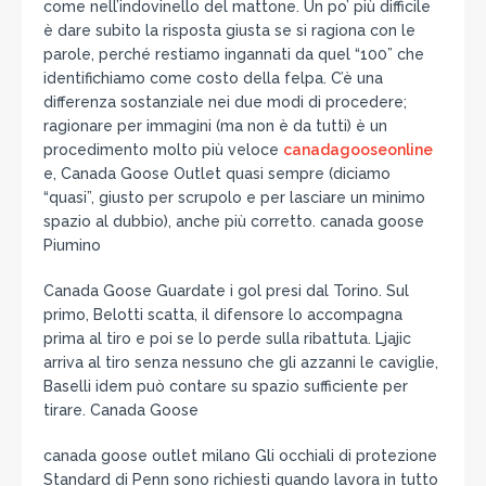
come nell’indovinello del mattone. Un po’ più difficile
è dare subito la risposta giusta se si ragiona con le
parole, perché restiamo ingannati da quel “100” che
identifichiamo come costo della felpa. C’è una
differenza sostanziale nei due modi di procedere;
ragionare per immagini (ma non è da tutti) è un
procedimento molto più veloce
canadagooseonline
e, Canada Goose Outlet quasi sempre (diciamo
“quasi”, giusto per scrupolo e per lasciare un minimo
spazio al dubbio), anche più corretto. canada goose
Piumino
Canada Goose Guardate i gol presi dal Torino. Sul
primo, Belotti scatta, il difensore lo accompagna
prima al tiro e poi se lo perde sulla ribattuta. Ljajic
arriva al tiro senza nessuno che gli azzanni le caviglie,
Baselli idem può contare su spazio sufficiente per
tirare. Canada Goose
canada goose outlet milano Gli occhiali di protezione
Standard di Penn sono richiesti quando lavora in tutto