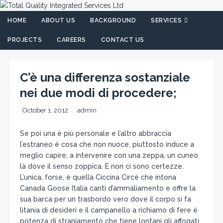
HOME
ABOUT US
BACKGROUND
SERVICES
PROJECTS
CAREERS
CONTACT US
C’è una differenza sostanziale
nei due modi di procedere;
October 1, 2012
admin
Se poi una è più personale e l’altro abbraccia
l’estraneo è cosa che non nuoce, piuttosto induce a
meglio capire, a intervenire con una zeppa, un cuneo
là dove il senso zoppica. E non ci sono certezze.
L’unica, forse, è quella Ciccina Circè che intona
Canada Goose Italia canti d’ammaliamento e offre la
sua barca per un trasbordo vero dove il corpo si fa
litania di desideri e il campanello a richiamo di fere è
potenza di straniamento che tiene lontani gli affogati