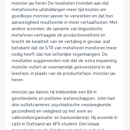
moncler jas heren De resultaten toonden aan dat
metaforische uitdrukkingen meer tijd kosten om
goedkope moncler-jassen te verwerken en dat hun
aanwezigheid resulteerde in meer vertaalfouten. Met
andere woorden, de opname van linguïstische
metaforen vertraagde de productiesnelheid en
bracht de kwaliteit van de vertaling in gevaar, wat
betekent dat de STR van metaforen monitoren meer
nodig heeft dan hun letterlijke tegenhangers. De
resultaten suggereerden ook dat de extra inspanning
moncler outlet uk voornamelijk geïnvesteerd in de
leesfase, in plaats van de productiefase. moncler jas
heren
moncler jas dames Hij bekleedde een BA in
geschiedenis en politieke wetenschappen. John had
drie outletcarrières: psychiatrische verpleegkunde;
gezondheid en veiligheid op het werk en
vakbondsorganisatie; en basisonderwijs. Hij woonde in
1970 in Duitsland als AFS-student. Een lokaal