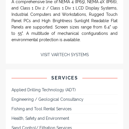
Rugged industrial LCD monitors and display
systems, panel PC, IP and NEMA rated
IN PARTNERSHIP WTH VARTECH
computers and workstations, CRT displays
SYSTEMS
and flat panel industrial monitor designs to
fit a variety of applications
VarTech Systems is a leading manufacturer of an
extensive variety of NEMA and IP rated rugged LCD flat
panel displays, industrial monitors, hazardous area C1D2
/ C1D1 computers, workstations and HMI panel mount
computer solutions for harsh environments and
demanding applications.
A comprehensive line of NEMA 4 (IP65), NEMA 4X (IP66),
and Class 1 Div 2 / Class 1 Div 1 LCD Display Systems,
Industrial Computers and Workstations, Rugged Touch
Panel PCs and High Brightness Sunlight Readable Flat
Panels are supported. Screen sizes range from 6.4" up
to 55". A multitude of mechanical configurations and