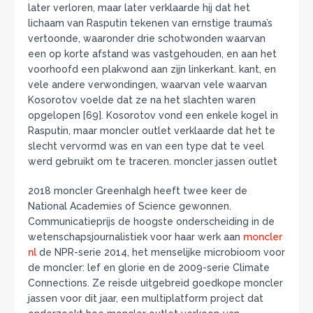
later verloren, maar later verklaarde hij dat het
lichaam van Rasputin tekenen van ernstige trauma’s
vertoonde, waaronder drie schotwonden waarvan
een op korte afstand was vastgehouden, en aan het
voorhoofd een plakwond aan zijn linkerkant. kant, en
vele andere verwondingen, waarvan vele waarvan
Kosorotov voelde dat ze na het slachten waren
opgelopen [69]. Kosorotov vond een enkele kogel in
Rasputin, maar moncler outlet verklaarde dat het te
slecht vervormd was en van een type dat te veel
werd gebruikt om te traceren. moncler jassen outlet
2018 moncler Greenhalgh heeft twee keer de
National Academies of Science gewonnen.
Communicatieprijs de hoogste onderscheiding in de
wetenschapsjournalistiek voor haar werk aan
moncler
nl
de NPR-serie 2014, het menselijke microbioom voor
de moncler: lef en glorie en de 2009-serie Climate
Connections. Ze reisde uitgebreid goedkope moncler
jassen voor dit jaar, een multiplatform project dat