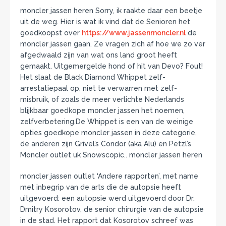
moncler jassen heren Sorry, ik raakte daar een beetje
uit de weg. Hier is wat ik vind dat de Senioren het
goedkoopst over
https://www.jassenmoncler.nl
de
moncler jassen gaan. Ze vragen zich af hoe we zo ver
afgedwaald zijn van wat ons land groot heeft
gemaakt. Uitgemergelde hond of hit van Devo? Fout!
Het slaat de Black Diamond Whippet zelf-
arrestatiepaal op, niet te verwarren met zelf-
misbruik, of zoals de meer verlichte Nederlands
blijkbaar goedkope moncler jassen het noemen,
zelfverbetering.De Whippet is een van de weinige
opties goedkope moncler jassen in deze categorie,
de anderen zijn Grivel’s Condor (aka Alu) en Petzl’s
Moncler outlet uk Snowscopic.. moncler jassen heren
moncler jassen outlet ‘Andere rapporten’, met name
met inbegrip van de arts die de autopsie heeft
uitgevoerd: een autopsie werd uitgevoerd door Dr.
Dmitry Kosorotov, de senior chirurgie van de autopsie
in de stad. Het rapport dat Kosorotov schreef was