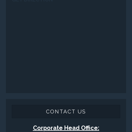
SERVICES
Applied Drilling Technology (ADT)
Engineering / Geological Consultancy
Fishing and Tool Rental Services
Health, Safety and Environment
Sand Control/ Filtration Services
Surface / Mud Logging
GET DIRECTION