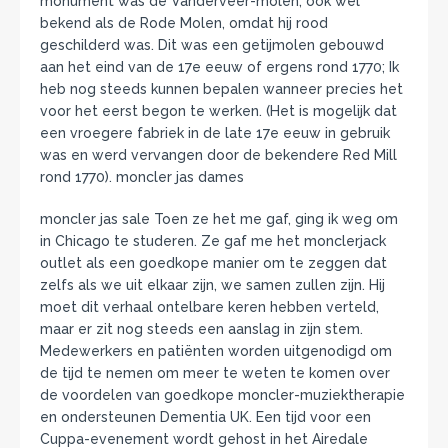
monument was de Vanderveer-molen, ook wel
bekend als de Rode Molen, omdat hij rood
geschilderd was. Dit was een getijmolen gebouwd
aan het eind van de 17e eeuw of ergens rond 1770; Ik
heb nog steeds kunnen bepalen wanneer precies het
voor het eerst begon te werken. (Het is mogelijk dat
een vroegere fabriek in de late 17e eeuw in gebruik
was en werd vervangen door de bekendere Red Mill
rond 1770). moncler jas dames
moncler jas sale Toen ze het me gaf, ging ik weg om
in Chicago te studeren. Ze gaf me het monclerjack
outlet als een goedkope manier om te zeggen dat
zelfs als we uit elkaar zijn, we samen zullen zijn. Hij
moet dit verhaal ontelbare keren hebben verteld,
maar er zit nog steeds een aanslag in zijn stem.
Medewerkers en patiënten worden uitgenodigd om
de tijd te nemen om meer te weten te komen over
de voordelen van goedkope moncler-muziektherapie
en ondersteunen Dementia UK. Een tijd voor een
Cuppa-evenement wordt gehost in het Airedale