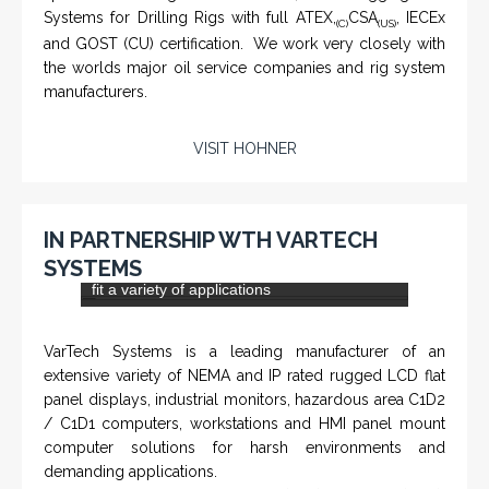
etc. To get more information and see more products,
click on the LINK below.
VISIT KNTECH
IN PARTNERSHIP WITH HOHNER
PTS-001 'Pit Bull' - Hook Load / Dead Line
Sensor
From a 'simple encoder' manufacturer, Hohner now
specializes in Rig Instrumentation, Mud Logging and
Systems for Drilling Rigs with full ATEX,
CSA
, IECEx
(C)
(US)
and GOST (CU) certification. We work very closely with
the worlds major oil service companies and rig system
manufacturers.
VISIT HOHNER